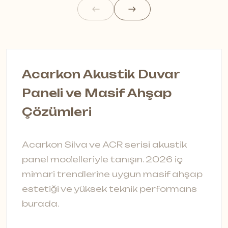
Acarkon Akustik Duvar
A
Paneli ve Masif Ahşap
S
Çözümleri
A
s
Acarkon Silva ve ACR serisi akustik
t
panel modelleriyle tanışın. 2026 iç
ç
mimari trendlerine uygun masif ahşap
a
estetiği ve yüksek teknik performans
burada.
0