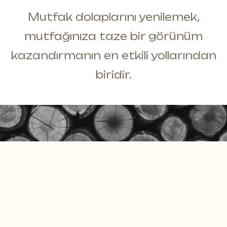
Masif Duvar Panelleri
E-Katalog
Mutfak dolaplarını yenilemek,
Moss Duvar Panelleri
mutfağınıza taze bir görünüm
Dökümanlar
Daha fazlası *
kazandırmanın en etkili yollarından
biridir.