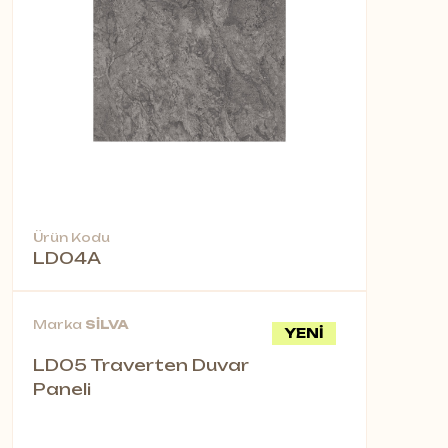
Ürün Kodu
LD04A
Marka
SİLVA
YENİ
LD05 Traverten Duvar
Paneli