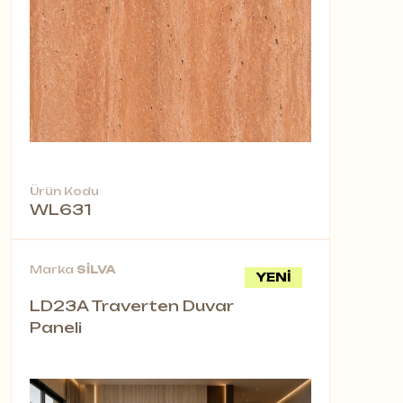
Ürün Kodu
WL631
Marka
SİLVA
YENİ
LD23A Traverten Duvar
Paneli