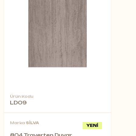
Ürün Kodu
LD09
Marka
SİLVA
YENİ
804 Traverten Duvar