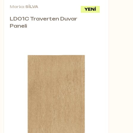
Marka
SİLVA
YENİ
LD01C Traverten Duvar
Paneli