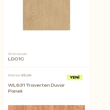
Ürün Kodu
LD01C
Marka
SİLVA
YENİ
WL631 Traverten Duvar
Paneli