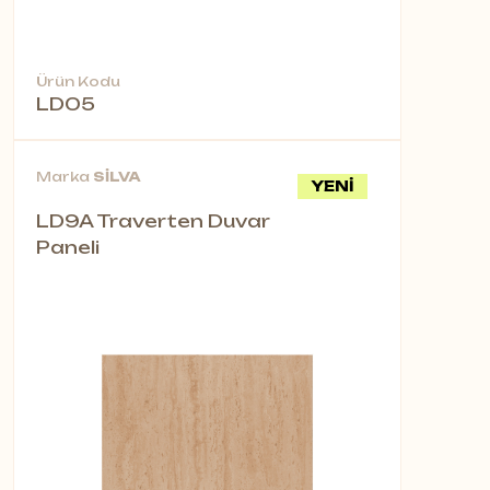
Ürün Kodu
LD05
Marka
SİLVA
YENİ
LD9A Traverten Duvar
Paneli