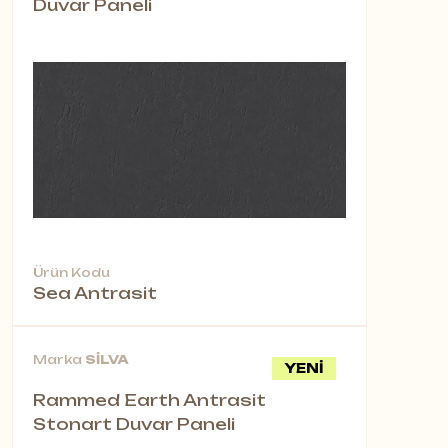
Duvar Paneli
Ürün Kodu
Sea Antrasit
Marka
SİLVA
YENİ
Rammed Earth Antrasit
Stonart Duvar Paneli