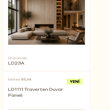
Ürün Kodu
LD23A
Marka
SİLVA
YENİ
LD1111 Traverten Duvar
Paneli