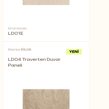
Ürün Kodu
LD01E
Marka
SİLVA
YENİ
LD04 Traverten Duvar
Paneli