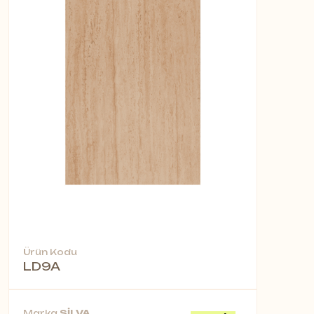
Ürün Kodu
LD9A
Marka
SİLVA