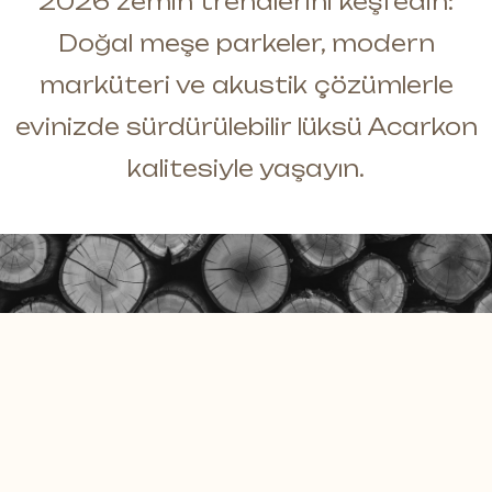
2026 zemin trendlerini keşfedin:
Masif Duvar Panelleri
E-Katalog
Doğal meşe parkeler, modern
Moss Duvar Panelleri
Dökümanlar
marküteri ve akustik çözümlerle
Daha fazlası *
evinizde sürdürülebilir lüksü Acarkon
kalitesiyle yaşayın.