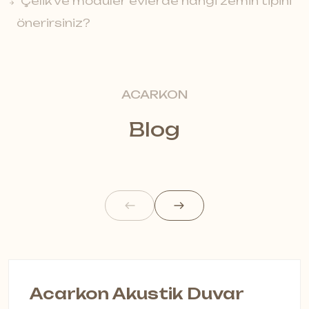
Çelik ve modüler evlerde hangi zemin tipini
önerirsiniz?
ACARKON
Blog
Acarkon Akustik Duvar
A