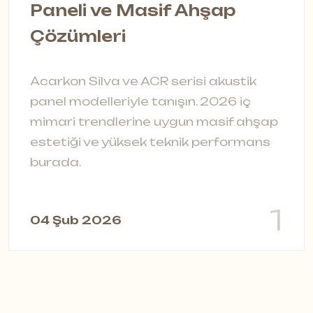
Paneli ve Masif Ahşap
S
Çözümleri
A
s
Acarkon Silva ve ACR serisi akustik
t
panel modelleriyle tanışın. 2026 iç
ç
mimari trendlerine uygun masif ahşap
a
estetiği ve yüksek teknik performans
burada.
0
1
04 Şub 2026