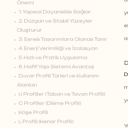
Önemi
1. Yapısal Dayanıklılık Sağlar
y
2. Düzgün ve Stabil Yüzeyler
e
Oluşturur
a
3. Esnek Tasarımlara Olanak Tanır
4. Enerji Verimliliği ve İzolasyon
5. Hızlı ve Pratik Uygulama
D
6. Hafif Yapı Sistemi Avantajı
D
Duvar Profili Türleri ve Kullanım
Alanları
m
U Profiller (Taban ve Tavan Profili)
y
C Profiller (Dikme Profili)
Köşe Profili
L Profili (Kenar Profili)
Y