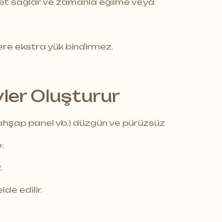
met sağlar ve zamanla eğilme veya
lere ekstra yük bindirmez.
yler Oluşturur
, ahşap panel vb.) düzgün ve pürüzsüz
:
.
de edilir.