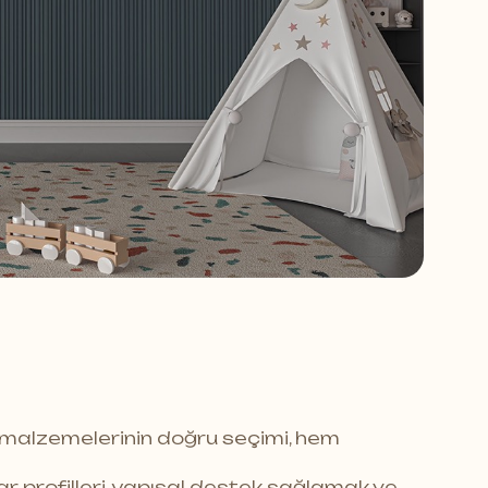
arke ve Duvar
Küçük Odaları Gen
 Estetik
Gösteren Parke v
Döşeme Teknikleri
26 Oca 2026
malzemelerinin doğru seçimi, hem
ar profilleri, yapısal destek sağlamak ve