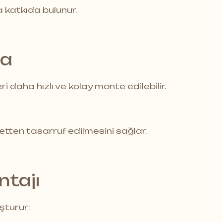
a katkıda bulunur.
ma
 daha hızlı ve kolay monte edilebilir.
etten tasarruf edilmesini sağlar.
ntajı
uşturur: