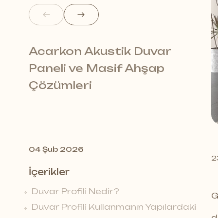
Acarkon Akustik Duvar
Aca
Paneli ve Masif Ahşap
Sür
Çözümleri
02 
04 Şub 2026
2
İçerikler
Duvar Profili Nedir?
G
Duvar Profili Kullanmanın Yapılardaki
d