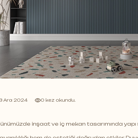
rkon: FSC Sertifikalı ve
Acarkon P
dürülebilir Ürünler
Panelleri |
Çözümler
Şub 2026
30 Oca 2026
3 Ara 2024
0 kez okundu.
ünümüzde inşaat ve iç mekan tasarımında yapı 
ayanıklılığı hem de estetiği doğrudan etkiler. Duv