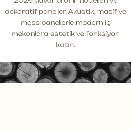
2026 duvar profili modelleri ve
Masif Duvar Panelleri
E-Katalog
dekoratif paneller. Akustik, masif ve
Moss Duvar Panelleri
Dökümanlar
moss panellerle modern iç
Daha fazlası *
mekanlara estetik ve fonksiyon
katın.