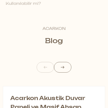
Kullanılabilir mi?
ACARKON
Blog
Acarkon Akustik Duvar
A
Paneli ve Masif Ahşap
S