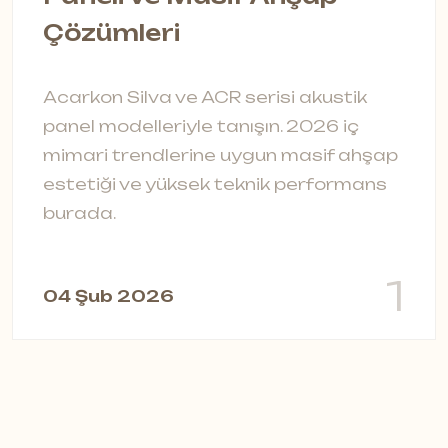
Çözümleri
A
s
Acarkon Silva ve ACR serisi akustik
t
panel modelleriyle tanışın. 2026 iç
ç
mimari trendlerine uygun masif ahşap
a
estetiği ve yüksek teknik performans
burada.
0
1
04 Şub 2026