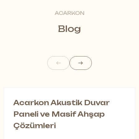
ACARKON
Blog
Acarkon Akustik Duvar
A
Paneli ve Masif Ahşap
S
Çözümleri
A