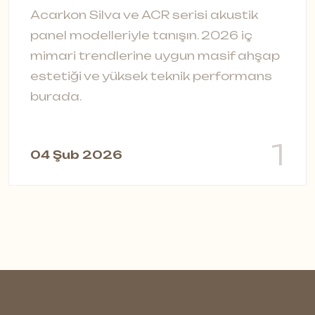
s
Acarkon Silva ve ACR serisi akustik
t
panel modelleriyle tanışın. 2026 iç
ç
mimari trendlerine uygun masif ahşap
a
estetiği ve yüksek teknik performans
burada.
0
1
04 Şub 2026