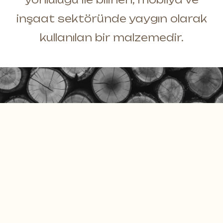
Masif Duvar Panelleri
E-Katalog
inşaat sektöründe yaygın olarak
Moss Duvar Panelleri
Dökümanlar
kullanılan bir malzemedir.
Daha fazlası *