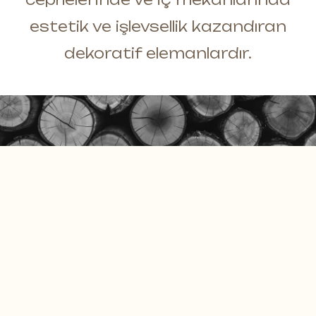
Masif Duvar Panelleri
E-Katalog
estetik ve işlevsellik kazandıran
Moss Duvar Panelleri
Dökümanlar
dekoratif elemanlardır.
Daha fazlası *