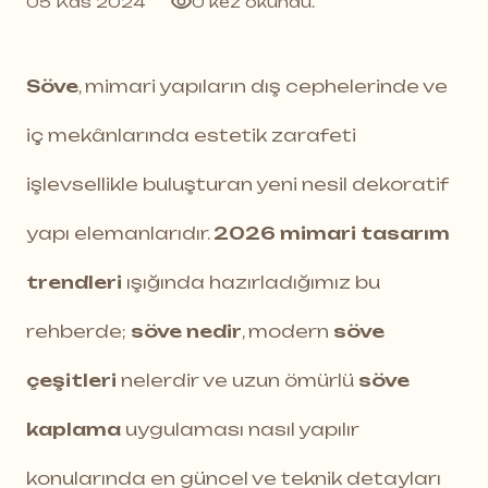
05 Kas 2024
0 kez okundu.
Söve
, mimari yapıların dış cephelerinde ve
iç mekânlarında estetik zarafeti
işlevsellikle buluşturan yeni nesil dekoratif
yapı elemanlarıdır.
2026 mimari tasarım
trendleri
ışığında hazırladığımız bu
rehberde;
söve nedir
, modern
söve
çeşitleri
nelerdir ve uzun ömürlü
söve
kaplama
uygulaması nasıl yapılır
konularında en güncel ve teknik detayları