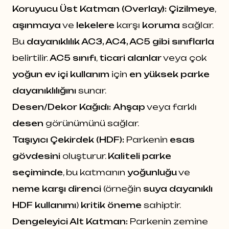
Koruyucu Üst Katman (Overlay):
Çizilmeye
,
aşınmaya
ve
lekelere
karşı
koruma
sağlar.
Bu
dayanıklılık AC3, AC4, AC5 gibi sınıflarla
belirtilir.
AC5 sınıfı
,
ticari alanlar
veya çok
yoğun ev içi kullanım
için
en yüksek parke
dayanıklılığını
sunar.
Desen/Dekor Kağıdı:
Ahşap
veya farklı
desen
görünümünü sağlar.
Taşıyıcı Çekirdek (HDF):
Parkenin
esas
gövdesini
oluşturur.
Kaliteli parke
seçiminde
, bu katmanın
yoğunluğu
ve
neme karşı direnci
(örneğin
suya dayanıklı
HDF kullanımı
)
kritik öneme
sahiptir.
Dengeleyici Alt Katman:
Parkenin zemine