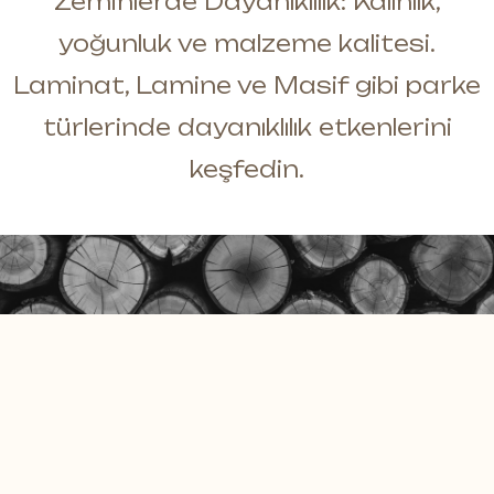
Zeminlerde Dayanıklılık: Kalınlık,
Masif Duvar Panelleri
E-Katalog
yoğunluk ve malzeme kalitesi.
Moss Duvar Panelleri
Dökümanlar
Laminat, Lamine ve Masif gibi parke
Daha fazlası *
türlerinde dayanıklılık etkenlerini
keşfedin.