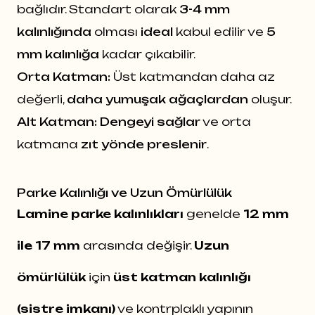
bağlıdır. Standart olarak
3-4 mm
kalınlığında
olması
ideal
kabul edilir ve
5
mm kalınlığa
kadar çıkabilir.
Orta Katman:
Üst katmandan daha az
değerli,
daha yumuşak ağaçlardan
oluşur.
Alt Katman:
Dengeyi sağlar
ve orta
katmana
zıt yönde preslenir
.
Parke Kalınlığı ve Uzun Ömürlülük
Lamine parke kalınlıkları
genelde
12 mm
ile 17 mm
arasında değişir.
Uzun
ömürlülük
için
üst katman kalınlığı
(sistre imkanı)
ve kontrplaklı yapının