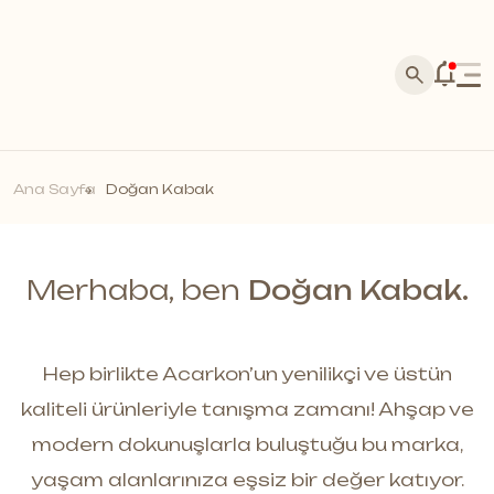
Ana Sayfa
Kurumsal
Ürünler
Hakkımızda
Ana Sayfa
Doğan Kabak
Acarkon Store Bayiliği
Silva Stone
Tarihçe
Medya
Laminat Parke
Usta Başvuru
Haberler
Referanslarımız
Bayi Başvuru
Marküteri Parke
Blog
Satış Noktaları
Markalar
Merhaba, ben
Doğan Kabak.
Temas Kur
Akustik Duvar Panelleri
Foto Galeri
Bayi Ol
Duvar Profilleri
Video Galeri
Kalite Politikamız
Masif Duvar Panelleri
E-Katalog
Hep birlikte Acarkon’un yenilikçi ve üstün
Moss Duvar Panelleri
Dökümanlar
kaliteli ürünleriyle tanışma zamanı! Ahşap ve
Daha fazlası *
modern dokunuşlarla buluştuğu bu marka,
yaşam alanlarınıza eşsiz bir değer katıyor.