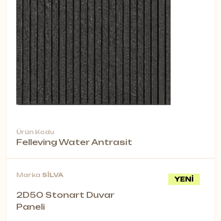
Ürün Kodu
Felleving Water Antrasit
Marka
SİLVA
YENİ
2D50 Stonart Duvar
Paneli