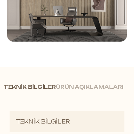
TEKNİK BİLGİLER
ÜRÜN AÇIKLAMALARI
Ahşap Dokunuşla Modern Duvar
TEKNİK BİLGİLER
Çözümleri