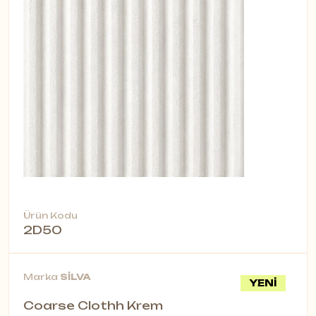
Ürün Kodu
2D50
Marka
SİLVA
YENİ
Coarse Clothh Krem