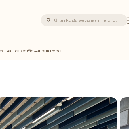
va Stone
eri
Air Felt Baffle Akustik Panel
minat Parke
rküteri Parke
stik Duvar Panelleri
ar Profilleri
if Duvar Panelleri
ss Duvar Panelleri
a fazlası *