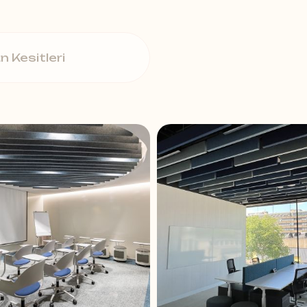
çözümler sunar. Tavana asılarak uygulanan baff
nda daha net bir akustik ortam sağlar. 25, 40 v
n Kesitleri
ustik ihtiyaçlara uyum sağlar. Bu özellikleriyle 
konferans salonlarına kadar geniş kullanım ala
 Kolay Montaj
 kolaydır, farklı ölçü ve renk seçenekleriyle m
erden üretilen Air Felt Baffle paneller, sürdürül
lı yapısı sayesinde uzun yıllar boyunca ilk günkü
ı