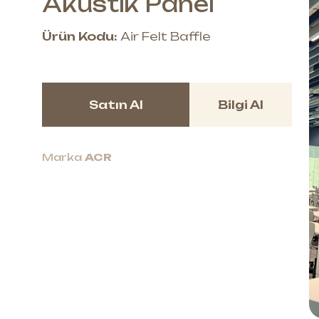
Akustik Panel
Ürün Kodu:
Air Felt Baffle
Satın Al
Bilgi Al
Marka
ACR