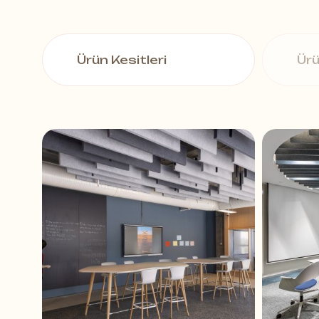
dekoratif hem de fonksiyonel 
yankılanmasını azaltır ve mekâ
Ürün Kesitleri
Ürü
seçenekleri sayesinde farklı ak
kurumlarına, kütüphanelerden 
Dayanıklılık ve
Hafif yapısı sayesinde montajı
destekler. Çevre dostu malzemel
güvenilir bir tercihtir. Dayanık
Kullanım Alanlar