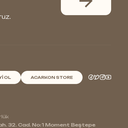
ruz.
Yİ OL
ACARKON STORE
lük
h. 32. Cad. No:1 Moment Beştepe