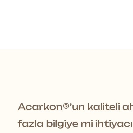
Acarkon®️’un kaliteli 
Estetik ve Fonksiyonel T
fazla bilgiye mi ihtiyac
Air Felt Baffle Akustik Panel, 