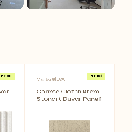
anda estetik bir görünüm de
anlar ve kullanıcılar için daha
n başarılı örneklerinden biri
YENİ
YENİ
Marka
SİLVA
var
Coarse Clothh Krem
Stonart Duvar Paneli