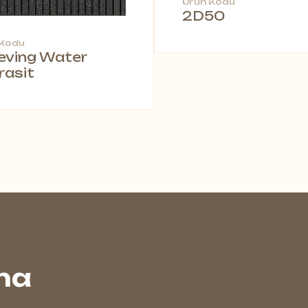
Ürün Kodu
2D50
 Kodu
leving Water
rasit
na