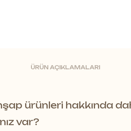
ÜRÜN AÇIKLAMALARI
ahşap ürünleri hakkında d
asarım
ınız var?
klasik akustiğe farklı bir bakış açısı getirerek