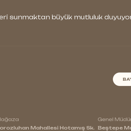
rleri sunmaktan büyük mutluluk duyuyo
BA
ağaza
Genel Müdür
orozluhan Mahallesi Hotamış Sk.
Beştepe Ma