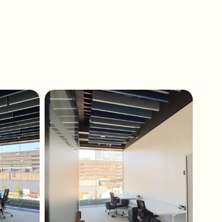
le sistemleri, ses
e 50 mm kutu kalınlığı
açık ofislerden eğitim
nı sunar.
ekânın dekoratif bütünlüğünü
ebilir iç mekân projeleri için
 performansını korur.