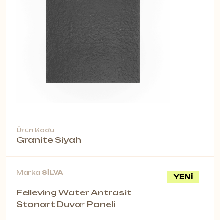
Modern Tasarım: Minimalist çizgilerle
ofis, otel ve yaşam alanlarına uyum
sağlar.
Çift Fonksiyon: Hem dekoratif
aydınlatma hem de akustik iyileştirme
özelliği bir arada.
Kullanım Alanları
Ofisler ve toplantı odaları
Oteller ve lobi alanları
Restoranlar ve kafeler
Modern yaşam alanları
Ürün Kodu
Granite Siyah
Çevre Dostu ve Şık Çözüm
Bu ürün, sürdürülebilir malzemelerden
Marka
SİLVA
YENİ
üretilmiş olup hem çevre dostu hem
Felleving Water Antrasit
de uzun ömürlü bir çözümdür. Akustik
Stonart Duvar Paneli
performansı ile sessiz ve huzurlu bir