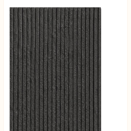
atmosfer oluştururken, aydınlatma
kalitesiyle mekân estetiğini
tamamlar.
Akustik Duvar ve Tavan Panelleri
modellerimize göz atın. Aydınlatma
ve diğer ses yalıtımlı ürünleri de bu
kategori üzerinden kolayca
keşfedebilirsiniz.