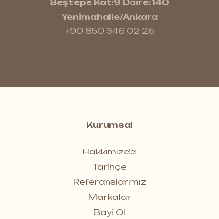
Beştepe Kat:9 Daire:140
Yenimahalle/Ankara
+90 850 346 02 26
Kurumsal
Hakkımızda
Tarihçe
Referanslarımız
Markalar
Bayi Ol