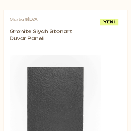
Fonksiyonellik
Bu modern akustik aydınlatma ürünü,
Marka
SİLVA
YENİ
mekânlara sadece ışık değil aynı
Granite Siyah Stonart
zamanda ses konforu da kazandırır.
Duvar Paneli
Özel akustik panel yapısı sayesinde
yankıyı azaltır, gürültüyü kontrol eder
ve iç mekânlarda daha rahat bir
akustik ortam yaratır.
Teknik Özellikler
Akustik Performans: Gürültü ve
yankıyı azaltarak odaklanmayı artırır.
Aydınlatma Verimliliği: Yumuşak ve
homojen ışık dağılımı sunar.