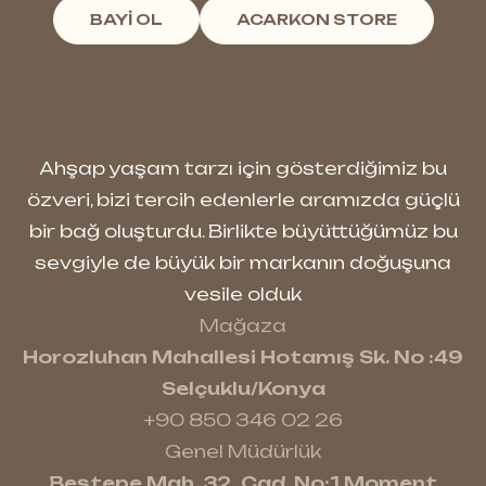
BAYİ OL
ACARKON STORE
Ahşap yaşam tarzı için gösterdiğimiz bu
özveri, bizi tercih edenlerle aramızda güçlü
bir bağ oluşturdu. Birlikte büyüttüğümüz bu
sevgiyle de büyük bir markanın doğuşuna
vesile olduk
Mağaza
Horozluhan Mahallesi Hotamış Sk. No :49
Selçuklu/Konya
+90 850 346 02 26
Genel Müdürlük
Beştepe Mah. 32. Cad. No:1 Moment