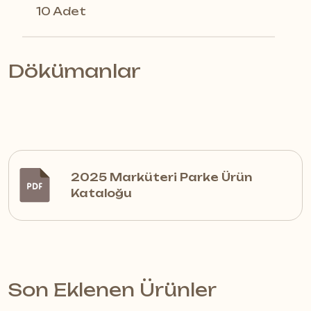
10 Adet
%100 doğal ahşap bazlı yapısıyla
Dark Brown Marküteri Parke
, zararlı
Dökümanlar
kimyasallardan arındırılmış, sağlıklı bir
zemin kaplama çözümü sunar.
Doğallığı ve çevre dostu üretim süreci
sayesinde güvenli yaşam alanları
oluşturur.
2025 Marküteri Parke Ürün
Kataloğu
Dayanıklılık ve Uzun Ömür
Dark Brown modeli, yalnızca estetik
açıdan değil fonksiyonel özellikleriyle
Son Eklenen Ürünler
de öne çıkar. Günlük kullanıma,