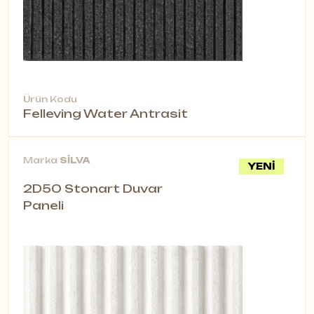
Ürün Kodu
Felleving Water Antrasit
Marka
SİLVA
YENİ
2D50 Stonart Duvar
Paneli