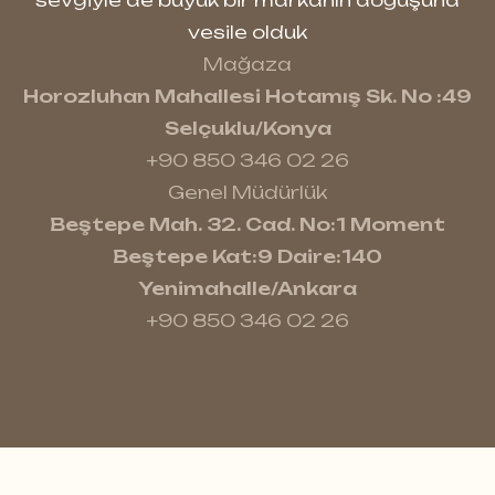
sevgiyle de büyük bir markanın doğuşuna
vesile olduk
Mağaza
Horozluhan Mahallesi Hotamış Sk. No :49
Selçuklu/Konya
+90 850 346 02 26
Genel Müdürlük
Beştepe Mah. 32. Cad. No:1 Moment
Beştepe Kat:9 Daire:140
Yenimahalle/Ankara
+90 850 346 02 26