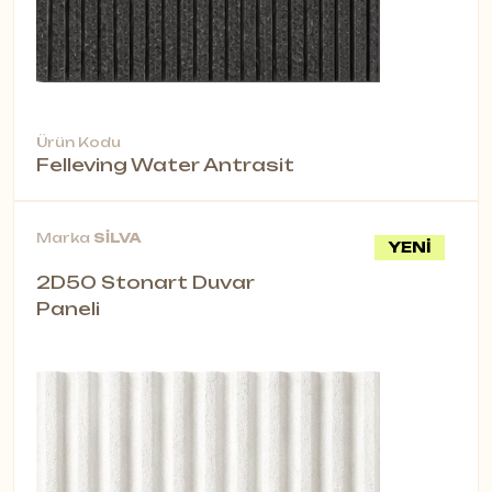
Ürün Kodu
Felleving Water Antrasit
Marka
SİLVA
YENİ
2D50 Stonart Duvar
Paneli