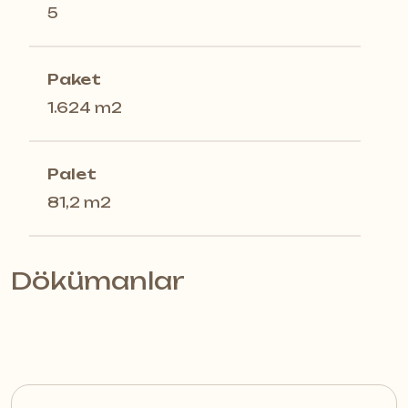
5
Paket
1.624 m2
Palet
81,2 m2
Dökümanlar