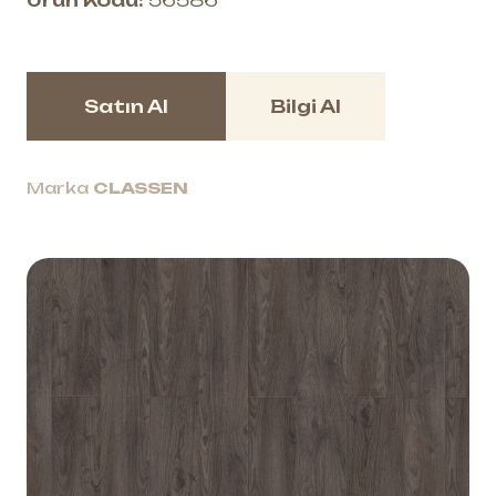
Ürün Kodu:
56586
Satın Al
Bilgi Al
Marka
CLASSEN