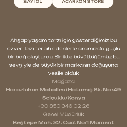
BAYİ OL
ACARKON STORE
Ahşap yaşam tarzı için gösterdiğimiz bu
özveri, bizi tercih edenlerle aramızda güçlü
bir bağ oluşturdu. Birlikte büyüttüğümüz bu
sevgiyle de büyük bir markanın doğuşuna
vesile olduk
Mağaza
Horozluhan Mahallesi Hotamış Sk. No :49
Selçuklu/Konya
+90 850 346 02 26
Genel Müdürlük
Beştepe Mah. 32. Cad. No:1 Moment