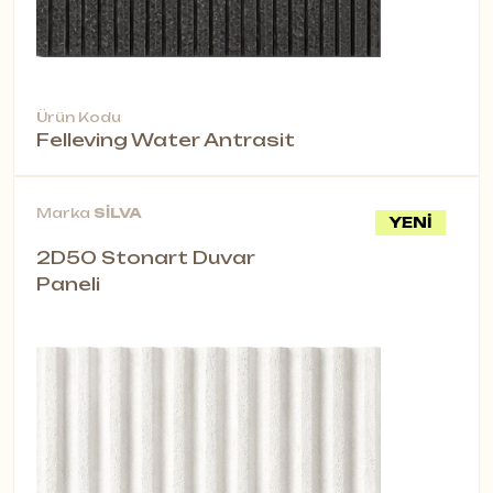
Ürün Kodu
Felleving Water Antrasit
Marka
SİLVA
YENİ
2D50 Stonart Duvar
Paneli