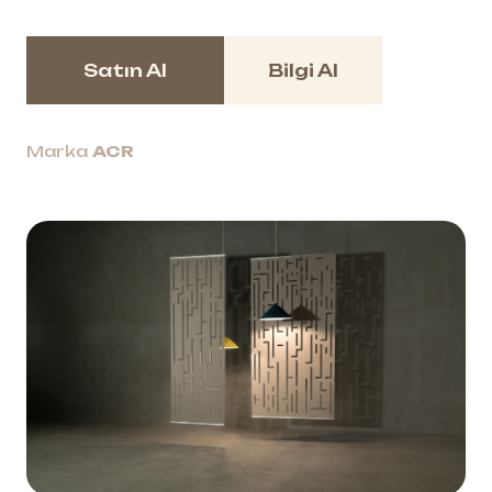
Satın Al
Bilgi Al
Marka
ACR