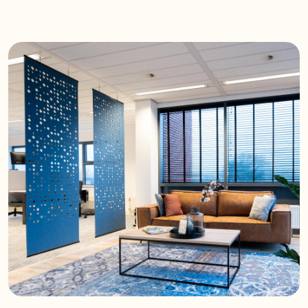
özel kesimli alan bölme çözümleri
sunar Plate Standart olarak çeşitli
desenler sunan çarşaflar. Talep
üzerine özelleştirilebilir tasarımlara
da olanak tanır.