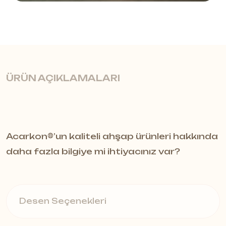
ÜRÜN AÇIKLAMALARI
Mesh modelleri Plativity Koleksiyon, iç
Acarkon®️’un kaliteli ahşap ürünleri hakkında
mekanlarda mahremiyet yaratarak
daha fazla bilgiye mi ihtiyacınız var?
ve mekanları bölerek akustik
çözümler sunuyor. Yarı sert askılı
Desen Seçenekleri
çözümler hafiftir ve iç mekanlarda ışık
geçirgenliğini korur. Plativity Mesh