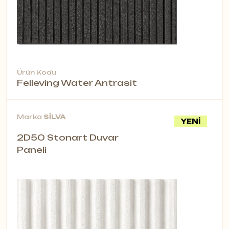
Ürün Kodu
Felleving Water Antrasit
Marka
SİLVA
YENİ
2D50 Stonart Duvar
Paneli