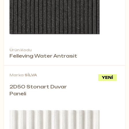
Ürün Kodu
Felleving Water Antrasit
Marka
SİLVA
YENİ
2D50 Stonart Duvar
Paneli