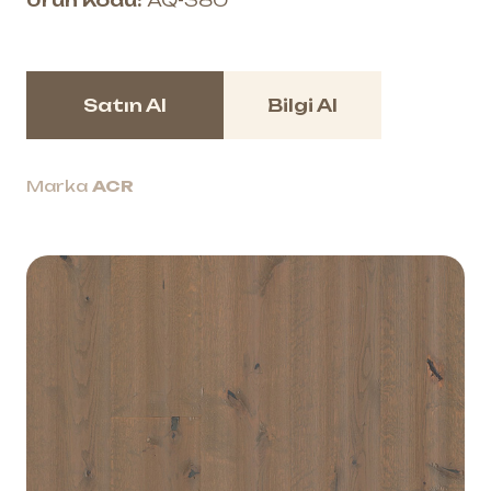
Ürün Kodu:
AQ-380
Satın Al
Bilgi Al
Marka
ACR