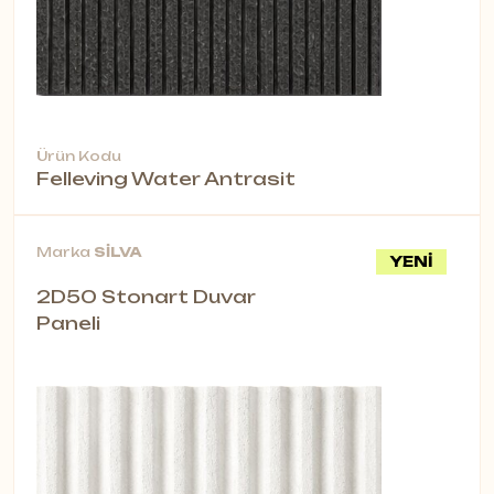
Ürün Kodu
Felleving Water Antrasit
Marka
SİLVA
YENİ
2D50 Stonart Duvar
Paneli