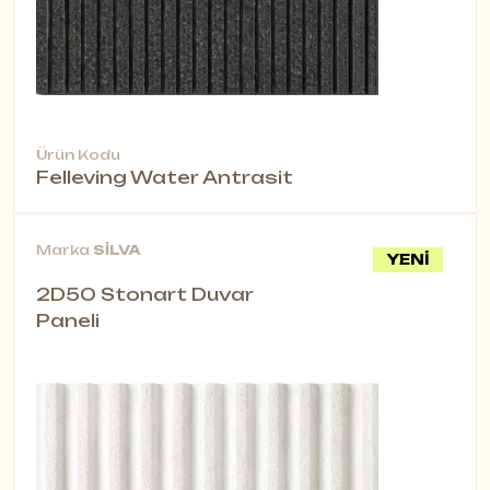
Ürün Kodu
Felleving Water Antrasit
Marka
SİLVA
YENİ
2D50 Stonart Duvar
Paneli