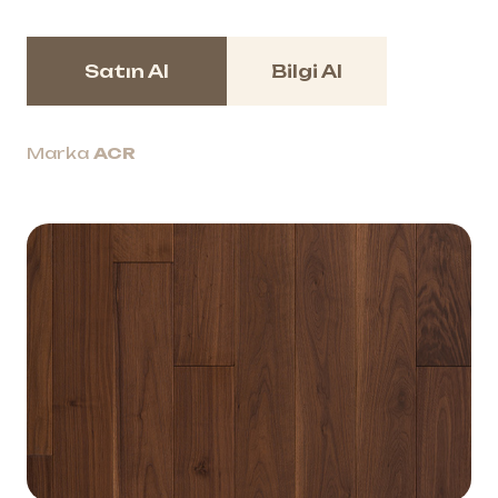
Satın Al
Bilgi Al
Marka
ACR