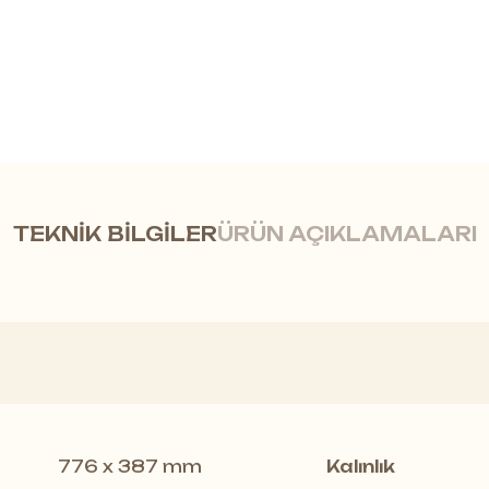
TEKNİK BİLGİLER
ÜRÜN AÇIKLAMALARI
ıklı Zemin Kaplama
in Rock
serisinin modern ve doğal
beton/şap g
776 x 387 mm
Kalınlık