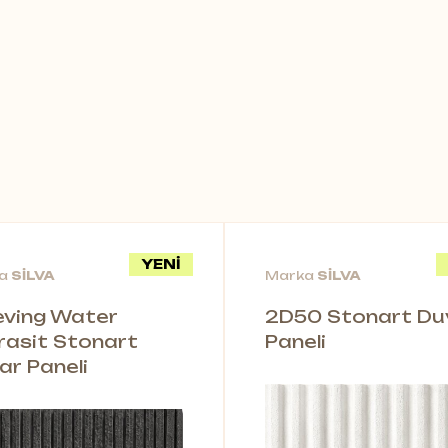
ential
,
Rock
ve
Tiles
serilerinden oluşan geniş
YENİ
ka
SİLVA
Marka
SİLVA
leving Water
2D50 Stonart Du
rasit Stonart
Paneli
ar Paneli