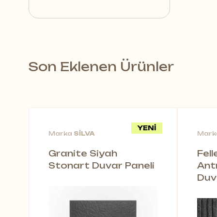
Ceramin
Koleksiyonu’nun
Ess
Son Eklenen Ürünler
YENİ
Marka
SİLVA
Mar
Granite Siyah
Fel
Stonart Duvar Paneli
Ant
Duv