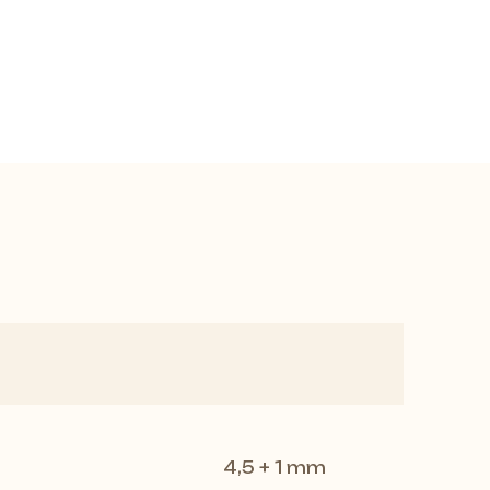
örünümlü
tasarımıdır. Açık bej
4,5 + 1 mm