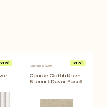
 ürün yelpazesine göz atın.
YENİ
YENİ
Marka
SİLVA
var
Coarse Clothh Krem
Stonart Duvar Paneli