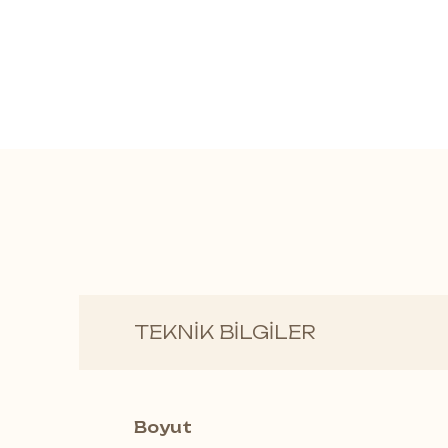
TEKNİK BİLGİLER
Screed Beige | Suya Dayan
Screed Beige
,
Classen Ceram
Boyut