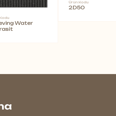
Ürün Kodu
2D50
 Kodu
leving Water
rasit
na