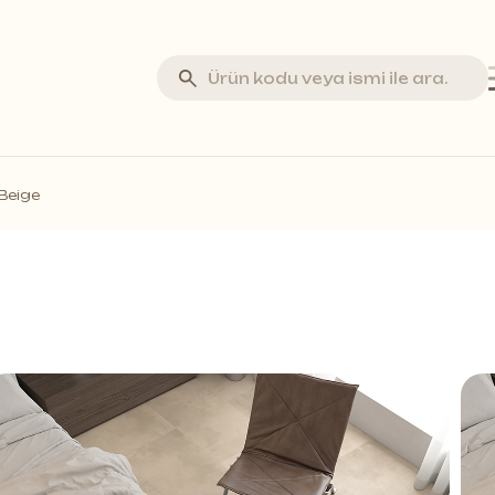
va Stone
Beige
minat Parke
rküteri Parke
stik Duvar Panelleri
ar Profilleri
if Duvar Panelleri
ss Duvar Panelleri
a fazlası *