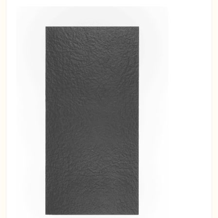
bakım kolaylığı ve uzun ömürlü
dayanıklılığıyla
dekoratif panel
arayışında olan
profesyonel kullanıcılar için
mükemmel tercihtir.
Bakım ve Kullanım
Tavsiyeleri
Supramat panellerin uzun ömürlü
kalması için kuru veya hafif nemli
mikrofiber bezle temizlenmesi önerilir.