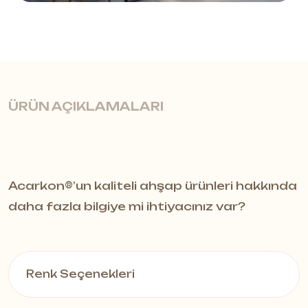
ÜRÜN AÇIKLAMALARI
Mat Görünümle Mekânınıza
Acarkon®️’un kaliteli ahşap ürünleri hakkında
Modern Şıklık Katın
daha fazla bilgiye mi ihtiyacınız var?
Supramat panel serisi, modern iç
mekânlarda zarafet ve dayanıklılığı
Renk Seçenekleri
bir araya getiren yeni nesil
mat
mobilya paneli
çözümüdür. Yüzeyinde