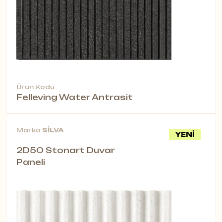
Ürün Kodu
Felleving Water Antrasit
Marka
SİLVA
YENİ
2D50 Stonart Duvar
Paneli