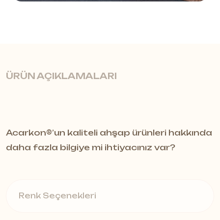
ÜRÜN AÇIKLAMALARI
Modern Parlak Tasarım
Acarkon®️’un kaliteli ahşap ürünleri hakkında
Velo Süpürgelik, parlak yüzeyi ve zarif
daha fazla bilgiye mi ihtiyacınız var?
çizgileriyle mekânlara modern bir
dokunuş katar. Duvar ve zemin
Renk Seçenekleri
birleşimlerini estetik bir şekilde
tamamlayarak yaşam alanlarına