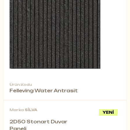
Ürün Kodu
Felleving Water Antrasit
Marka
SİLVA
YENİ
2D50 Stonart Duvar
Paneli