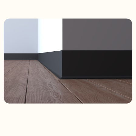
sofistike bir görünüm sunar.
Dayanıklılık ve
Fonksiyonellik
Yüksek kaliteli malzemelerden
üretilen Velo, darbelere ve aşınmalara
karşı yüksek direnç gösterir. Uzun
ömürlü yapısı sayesinde hem
konutlarda hem de ticari projelerde
güvenle kullanılabilir.