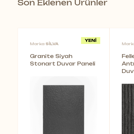
Son Eklenen Ürünler
YENİ
Marka
SİLVA
Mar
Granite Siyah
Fel
Stonart Duvar Paneli
Ant
Duv