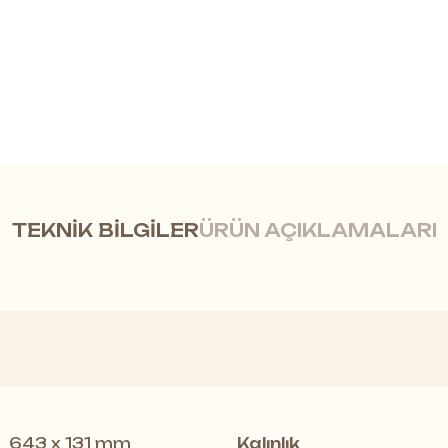
TEKNİK BİLGİLER
ÜRÜN AÇIKLAMALARI
ğe yeni bir yorum getiriyor ve ona modern ve yen
sarımlar, kanıtlanmış megaloc kurulum sistemi
643 x 131 mm
Kalınlık