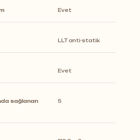
em
Evet
LLT anti-statik
Evet
ında sağlanan
5