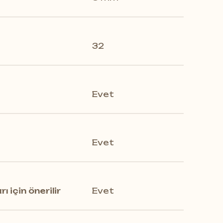
32
ez ve yalnızca A tahtalarından
Evet
Evet
 için önerilir
Evet