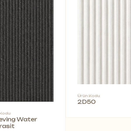
Ürün Kodu
2D50
 Kodu
leving Water
rasit