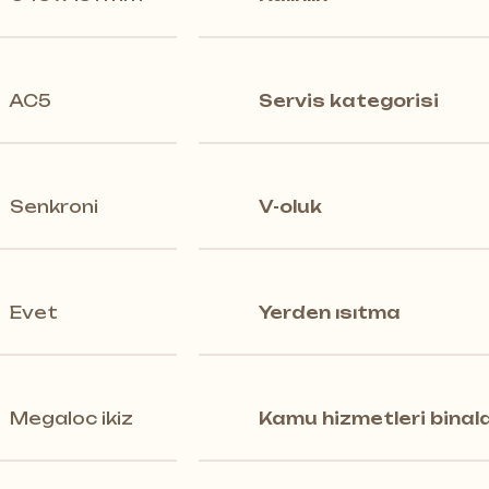
AC5
Servis kategorisi
 zeminlerin aksine, sol ve sağ tahta gerektirm
Senkroni
V-oluk
Evet
Yerden ısıtma
Megaloc ikiz
Kamu hizmetleri binaları