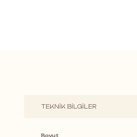
TEKNİK BİLGİLER
CLASSEN, Herringbone ile klasi
Modern ama zamansız ahşap ta
Boyut