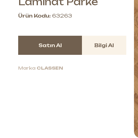
Laminat Parke
Ürün Kodu:
63263
Satın Al
Bilgi Al
Marka
CLASSEN