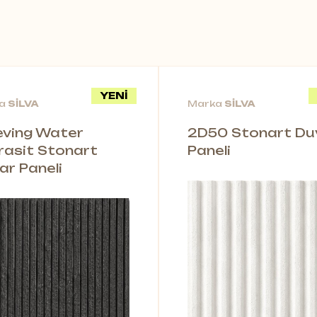
YENİ
ka
SİLVA
Marka
SİLVA
leving Water
2D50 Stonart Du
rasit Stonart
Paneli
ar Paneli