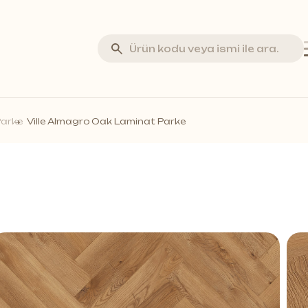
va Stone
Parke
Ville Almagro Oak Laminat Parke
minat Parke
rküteri Parke
stik Duvar Panelleri
ar Profilleri
if Duvar Panelleri
ss Duvar Panelleri
a fazlası *