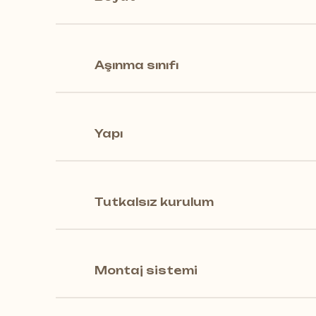
tamamlanıyor - megaloc twin.
Aşınma sınıfı
CLASSEN, geleneksel balıksırtı
oluşur.
Yapı
Tutkalsız kurulum
Montaj sistemi