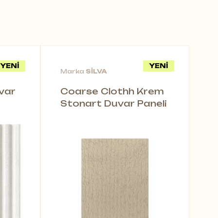
YENİ
YENİ
Marka
SİLVA
var
Coarse Clothh Krem
Stonart Duvar Paneli