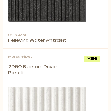
Ürün Kodu
Felleving Water Antrasit
Marka
SİLVA
YENİ
2D50 Stonart Duvar
Paneli