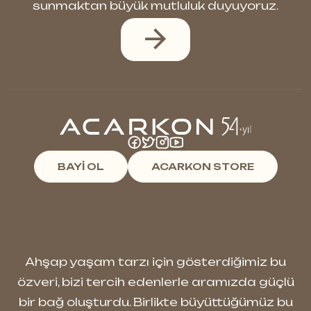
sunmaktan büyük mutluluk duyuyoruz.
Uberwood Serisini Özel Kılan
Nedir?
Classen Uberwood
, yüzey
dokusundan kullanılan malzemeye
kadar her aşamada kaliteyi ön
planda tutan bir seridir. Alman üretim
BAYİ OL
ACARKON STORE
teknolojisi sayesinde uzun ömürlü,
darbelere dayanıklı ve suya karşı
yüksek dirençli bir yapı sunar.
Her bir model, gerçek ahşap hissini
Ahşap yaşam tarzı için gösterdiğimiz bu
birebir yansıtmak için özel olarak
özveri, bizi tercih edenlerle aramızda güçlü
tasarlanmıştır. Dokunulduğunda
bir bağ oluşturdu. Birlikte büyüttüğümüz bu