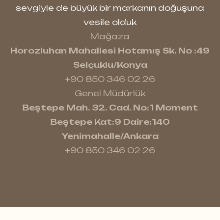
sevgiyle de büyük bir markanın doğuşuna
hissedilen doğal doku, tıpkı masif
vesile olduk
parke gibi sıcak ve doğal bir etki
Mağaza
yaratır.
Horozluhan Mahallesi Hotamış Sk. No :49
Uberwood’un en büyük farklarından
Selçuklu/Konya
+90 850 346 02 26
biri,
aqua-stop teknolojisi
ve
yüksek
Genel Müdürlük
yoğunluklu HDF taban yapısıdır
. Bu
Beştepe Mah. 32. Cad. No:1 Moment
sayede nemli ortamlarda bile
Beştepe Kat:9 Daire:140
formunu korur ve şişme yapmaz.
Yenimahalle/Ankara
Özellikle mutfak, oturma odası ve ofis
+90 850 346 02 26
gibi yoğun kullanılan alanlar için ideal
bir tercihtir.