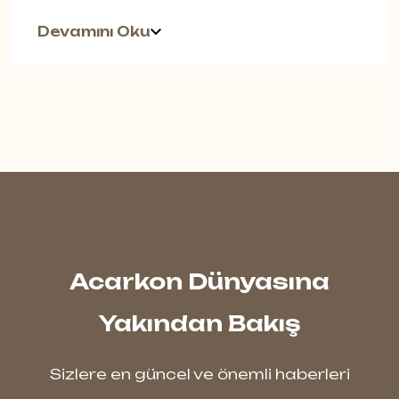
seçimi, yalnızca estetik görünümü
Devamını Oku
değil, kullanım ömrünü ve yaşam
konforunu da doğrudan etkiler. İşte
tam bu noktada
Classen Uberwood
Serisi
, doğal ahşap dokusunu Alman
mühendisliğiyle birleştirerek fark
yaratan bir koleksiyon olarak öne
çıkar.
Bu seri, klasik laminat parkelerin
Acarkon Dünyasına
ötesine geçen, hem dayanıklılığı hem
Yakından Bakış
de zarif görünümüyle dikkat çeken bir
zemin kaplama çözümüdür.
Sizlere en güncel ve önemli haberleri